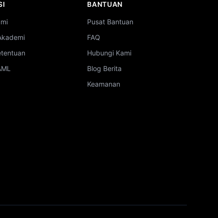
SI
BANTUAN
ami
Pusat Bantuan
Akademi
FAQ
etentuan
Hubungi Kami
 AML
Blog Berita
Keamanan