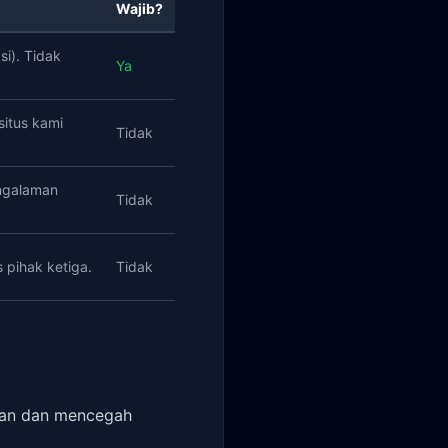
Wajib?
si). Tidak
Ya
itus kami
Tidak
engalaman
Tidak
 pihak ketiga.
Tidak
kan dan mencegah