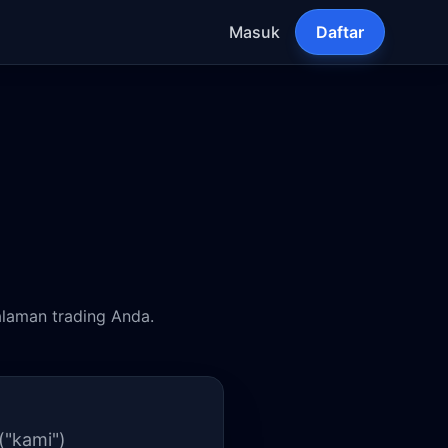
Masuk
Daftar
laman trading Anda.
("kami")