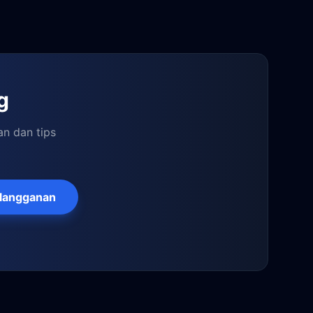
g
an dan tips
langganan