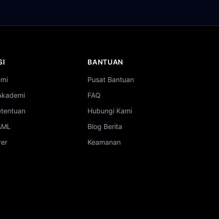
SI
BANTUAN
ami
Pusat Bantuan
Akademi
FAQ
etentuan
Hubungi Kami
 AML
Blog Berita
ver
Keamanan