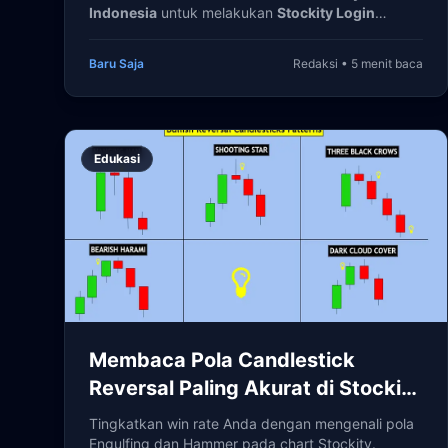
Indonesia
untuk melakukan
Stockity Login
dengan cepat, aman, dan anti-blokir di platform
terbaru.
Baru Saja
Redaksi • 5 menit baca
Edukasi
Membaca Pola Candlestick
Reversal Paling Akurat di Stockity
Web
Tingkatkan win rate Anda dengan mengenali pola
Engulfing dan Hammer pada chart Stockity.