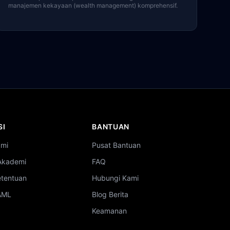
manajemen kekayaan (wealth management) komprehensif.
SI
BANTUAN
ami
Pusat Bantuan
Akademi
FAQ
etentuan
Hubungi Kami
 AML
Blog Berita
Keamanan