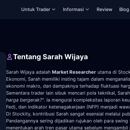
Untuk Trader
Informasi
Review
Blog
Tentang Sarah Wijaya
Sarah Wijaya adalah
Market Researcher
utama di Stocki
Ekonomi, Sarah memiliki insting tajam dalam menganalisis
ekonomi makro, dan dampaknya terhadap fluktuasi harga 
Sementara trader lain sibuk mencari pola teknikal, Sa
harga bergerak?"
. Ia mengurai kompleksitas laporan keu
Fed), dan indikator ketenagakerjaan (NFP) menjadi wawa
Di Stockity, kontribusi Sarah sangat esensial melalui p
Pandangannya sering dijadikan rujukan oleh para swing
menentukan arah tren pasar utama sebelum mengambil p