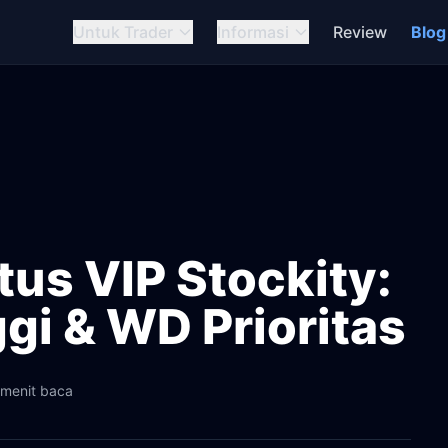
Untuk Trader
Informasi
Review
Blog
us VIP Stockity:
ggi & WD Prioritas
 menit baca