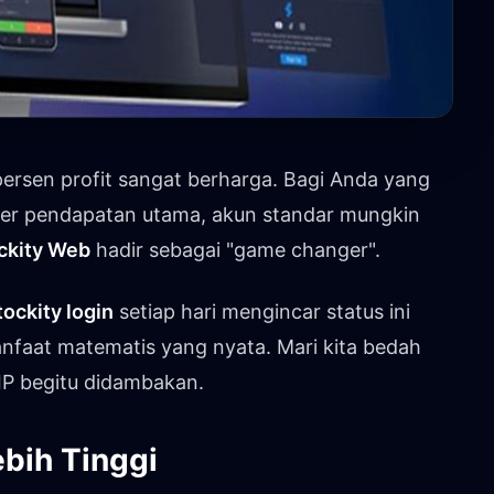
 persen profit sangat berharga. Bagi Anda yang
mber pendapatan utama, akun standar mungkin
ckity Web
hadir sebagai "game changer".
tockity login
setiap hari mengincar status ini
nfaat matematis yang nyata. Mari kita bedah
IP begitu didambakan.
ebih Tinggi