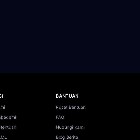
SI
BANTUAN
ami
Pusat Bantuan
Akademi
FAQ
etentuan
Hubungi Kami
 AML
Blog Berita